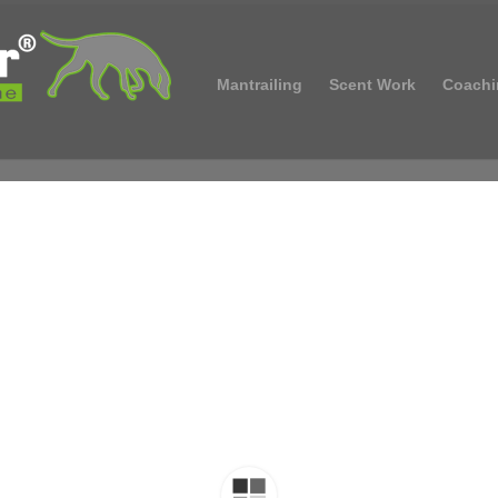
Mantrailing
Scent Work
Coachi