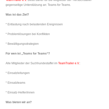
TeamTrailer e.V.
bietet daher für die Mitglieder der Tiersuchstaffel
gegenseitige Unterstützung an: Teams for Teams.
Was ist das Ziel?
* Entlastung nach belastenden Ereignissen
* Problemlösungen bei Konflikten
* Bewältigungsstrategien
Für wen ist „Teams for Teams“?
Alle Mitglieder der Suchhundestaffel im
TeamTrailer e.V.
:
* Einsatzleitungen
* Einsatzteams
* Einsatz-Helfer/innen
Was bieten wir an?