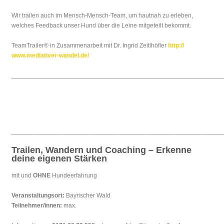
Wir trailen auch im Mensch-Mensch-Team, um hautnah zu erleben,
welches Feedback unser Hund über die Leine mitgeteilt bekommt.
TeamTrailer® in Zusammenarbeit mit Dr. Ingrid Zeitlhöfler
http://
www.mediativer-wandel.de/
____________________________________________________________
____________________________________________________________
Trailen, Wandern und Coaching – Erkenne
deine eigenen Stärken
mit und
OHNE
Hundeerfahrung
Veranstaltungsort:
Bayrischer Wald
Teilnehmer/innen:
max.