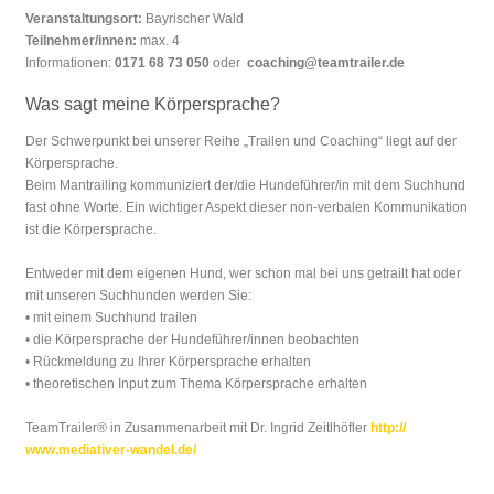
Veranstaltungsort:
Bayrischer Wald
Teilnehmer/innen:
max. 4
Informationen:
0171 68 73 050
oder
coaching@teamtrailer.de
Was sagt meine Körpersprache?
Der Schwerpunkt bei unserer Reihe „Trailen und Coaching“ liegt auf der
Körpersprache.
Beim Mantrailing kommuniziert der/die Hundeführer/in mit dem Suchhund
fast ohne Worte. Ein wichtiger Aspekt dieser non-verbalen Kommunikation
ist die Körpersprache.
Entweder mit dem eigenen Hund, wer schon mal bei uns getrailt hat oder
mit unseren Suchhunden werden Sie:
• mit einem Suchhund trailen
• die Körpersprache der Hundeführer/innen beobachten
• Rückmeldung zu Ihrer Körpersprache erhalten
• theoretischen Input zum Thema Körpersprache erhalten
TeamTrailer® in Zusammenarbeit mit Dr. Ingrid Zeitlhöfler
http://
www.mediativer-wandel.de/