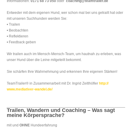
Informationen:
0171 68 73 050
oder
coaching@teamtrailer.de
Entweder mit dem eigenen Hund, wer schon mal bei uns getrailt hat oder
mit unseren Suchhunden werden Sie:
• Trailen
• Beobachten
• Reflektieren
• Feedback geben
Wir trailen auch im Mensch-Mensch-Team, um hautnah zu erleben, was
unser Hund über die Leine mitgeteilt bekommt.
Sie schärfen Ihre Wahrnehmung und erkennen Ihre eigenen Stärken!
TeamTrailer® in Zusammenarbeit mit Dr. Ingrid Zeitlhöfler
http://
www.mediativer-wandel.de/
Trailen, Wandern und Coaching – Was sagt
meine Körpersprache?
mit und
OHNE
Hundeerfahrung