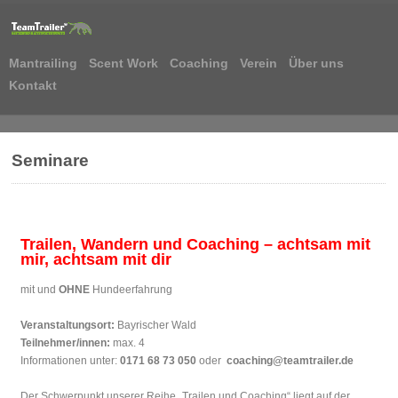
Mantrailing
Scent Work
Coaching
Verein
Über uns
Kontakt
Seminare
Trailen, Wandern und Coaching – achtsam mit
mir, achtsam mit dir
mit und
OHNE
Hundeerfahrung
Veranstaltungsort:
Bayrischer Wald
Teilnehmer/innen:
max. 4
Informationen unter:
0171 68 73 050
oder
coaching@teamtrailer.de
Der Schwerpunkt unserer Reihe „Trailen und Coaching“ liegt auf der