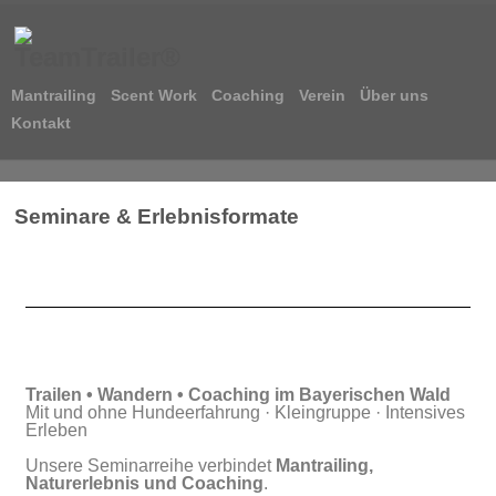
Mantrailing
Scent Work
Coaching
Verein
Über uns
Kontakt
Seminare & Erlebnisformate
Trailen • Wandern • Coaching im Bayerischen Wald
Mit und ohne Hundeerfahrung · Kleingruppe · Intensives
Erleben
Unsere Seminarreihe verbindet
Mantrailing,
Naturerlebnis und Coaching
.