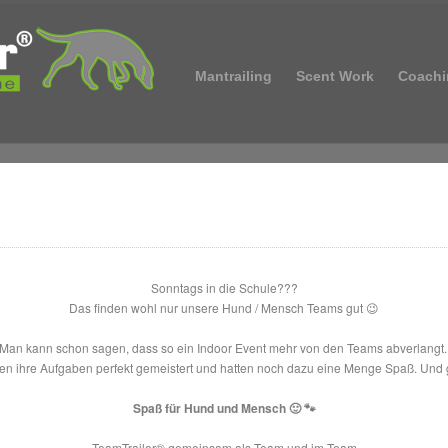
Mantrailing
Scent Work
Coachi
Sonntags in die Schule???
Das finden wohl nur unsere Hund / Mensch Teams gut 😉
Man kann schon sagen, dass so ein Indoor Event mehr von den Teams abverlangt
n ihre Aufgaben perfekt gemeistert und hatten noch dazu eine Menge Spaß. Und ge
Spaß für Hund und Mensch 🙂 🐾
TeamTrailer® gemeinsam als Team und im Team