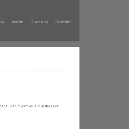
ng
Verein
Über uns
Kontakt
.
nau darum geht es ja in erster Linie!