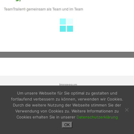
TeamTrailer® gemeinsam als Team und im Team
Impressum
Datenschutzerklärung
Um unsere Webseite für Sie optimal zu gestalten und
fortlaufend verbessern zu können, verwenden wir Cookies.
Durch die weitere Nutzung der Webseite stimmen Sie der
Verwendung von Cookies zu. Weitere Informationen zu
Cookies erhalten Sie in unserer
Datenschutzerklärung
OK