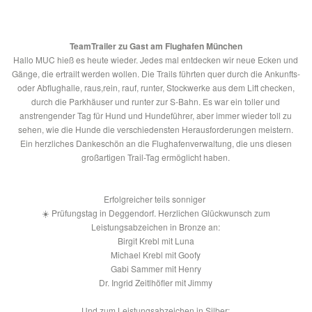
TeamTrailer zu Gast am Flughafen München
Hallo MUC hieß es heute wieder. Jedes mal entdecken wir neue Ecken und
Gänge, die ertrailt werden wollen. Die Trails führten quer durch die Ankunfts-
oder Abflughalle, raus,rein, rauf, runter, Stockwerke aus dem Lift checken,
durch die Parkhäuser und runter zur S-Bahn. Es war ein toller und
anstrengender Tag für Hund und Hundeführer, aber immer wieder toll zu
sehen, wie die Hunde die verschiedensten Herausforderungen meistern.
Ein herzliches Dankeschön an die Flughafenverwaltung, die uns diesen
großartigen Trail-Tag ermöglicht haben.
Erfolgreicher teils sonniger
☀️
Prüfungstag in Deggendorf.
Herzlichen Glückwunsch
zum
Leistungsabzeichen in Bronze an:
Birgit Krebl mit Luna
Michael Krebl mit Goofy
Gabi Sammer mit Henry
Dr. Ingrid Zeitlhöfler mit Jimmy
Und zum Leistungsabzeichen in Silber: