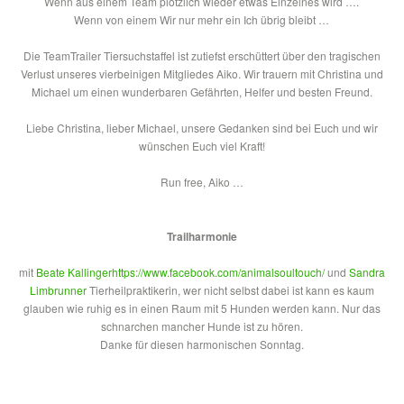
Wenn aus einem Team plötzlich wieder etwas Einzelnes wird ….
Wenn von einem Wir nur mehr ein Ich übrig bleibt …
Die TeamTrailer Tiersuchstaffel ist zutiefst
erschüttert über den tragischen
Verlust unseres vierbeinigen Mitgliedes Aiko. Wir trauern mit Christina und
Michael um einen wunderbaren Gefährten, Helfer und besten Freund.
Liebe Christina, lieber Michael, unsere Gedanken sind bei Euch und wir
wünschen Euch viel Kraft!
Run free, Aiko …
Trailharmonie
mit
Beate Kallinger
https://www.facebook.com/animalsoultouch/
und
Sandra
Limbrunner
Tierheilpraktikerin, wer nicht selbst dabei ist kann es kaum
glauben wie ruhig es in einen Raum mit 5 Hunden werden kann. Nur das
schnarchen mancher Hunde ist zu hören.
Danke für diesen harmonischen Sonntag.