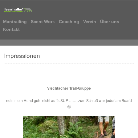
Mantrailing
Scent Work
Coaching
Verein
Über uns
Kontakt
Impressionen
Viechtacher Trail-Gruppe
nein mein Hund geht nicht auf´s SUP ……..zum Schluß war jeder am Board
🙂