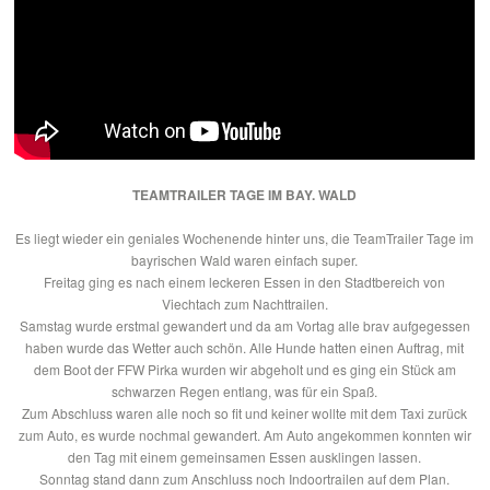
TEAMTRAILER TAGE IM BAY. WALD
Es liegt wieder ein geniales Wochenende hinter uns, die TeamTrailer Tage im
bayrischen Wald waren einfach super.
Freitag ging es nach einem leckeren Essen in den Stadtbereich von
Viechtach zum Nachttrailen.
Samstag wurde erstmal gewandert und da am Vortag alle brav aufgegessen
haben wurde das Wetter auch schön. Alle Hunde hatten einen Auftrag, mit
dem Boot der FFW Pirka wurden wir abgeholt und es ging ein Stück am
schwarzen Regen entlang, was für ein Spaß.
Zum Abschluss waren alle noch so fit und keiner wollte mit dem Taxi zurück
zum Auto, es wurde nochmal gewandert. Am Auto angekommen konnten wir
den Tag mit einem gemeinsamen Essen ausklingen lassen.
Sonntag stand dann zum Anschluss noch Indoortrailen auf dem Plan.