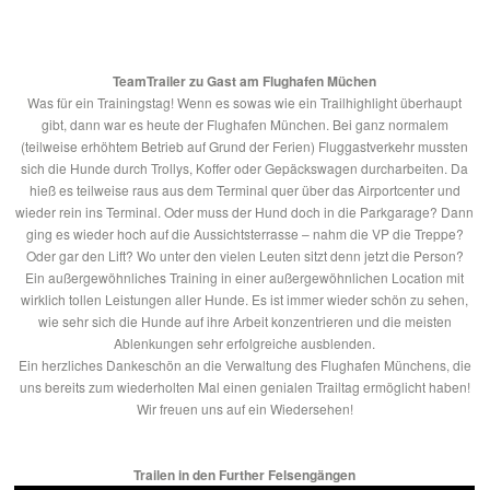
TeamTrailer zu Gast am Flughafen Müchen
Was für ein Trainingstag! Wenn es sowas wie ein Trailhighlight überhaupt
gibt, dann war es heute der Flughafen München. Bei ganz normalem
(teilweise erhöhtem Betrieb auf Grund der Ferien) Fluggastverkehr mussten
sich die Hunde durch Trollys, Koffer oder Gepäckswagen durcharbeiten. Da
hieß es teilweise raus aus dem Terminal quer über das Airportcenter und
wieder rein ins Terminal. Oder muss der Hund doch in die Parkgarage? Dann
ging es wieder hoch auf die Aussichtsterrasse – nahm die VP die Treppe?
Oder gar den Lift? Wo unter den vielen Leuten sitzt denn jetzt die Person?
Ein außergewöhnliches Training in einer außergewöhnlichen Location mit
wirklich tollen Leistungen aller Hunde. Es ist immer wieder schön zu sehen,
wie sehr sich die Hunde auf ihre Arbeit konzentrieren und die meisten
Ablenkungen sehr erfolgreiche ausblenden.
Ein herzliches Dankeschön an die Verwaltung des Flughafen Münchens, die
uns bereits zum wiederholten Mal einen genialen Trailtag ermöglicht haben!
Wir freuen uns auf ein Wiedersehen!
Trailen in den Further Felsengängen