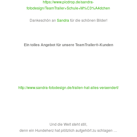
https://www.picdrop.de/sandra-
fotodesign/TeamTrailer+Schule+M%C3%A4dchen
Dankeschön an
Sandra
für die schönen Bilder!
Ein tolles Angebot für unsere TeamTrailer®-Kunden
http://www.sandra-fotodesign.de/trailen-hat-alles-veraendert/
Und die Welt steht still,
denn ein Hundeherz hat plötzlich aufgehört zu schlagen …