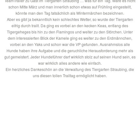
TeamTrailer zu Gast im Tiergarten Straubing … was für ein Tag. Wäre es nicht
schon Mitte März und man innerlich schon etwas auf Frühling eingestellt,
könnte man den Tag tatsächlich als Wintermärchen bezeichnen.
Aber es gibt ja bekanntlich kein schlechtes Wetter, so wurde der Tiergarten
eifrig durch trailt. Da ging es vorbei an den kecken Keas, entlang des
Tigergeheges bis hin zu den Flamingos und weiter zu den Störchen. Unter
dem interessierten Blick der
Kamele ging es weiter zu den Erdmännchen,
vorbei an den Yaks und schon war die VP gefunden. Ausnahmslos alle
Hunde haben ihre Aufgabe und die geruchliche Herausforderung mehr als
gut gemeistert. Jeder Hundeführer darf wirklich stolz auf seinen Hund sein, es
war wirklich alles andere wie einfach.
Ein herzliches Dankeschön an die Verwaltung des Tiergarten Straubing, die
uns diesen tollen Trailtag ermöglicht haben.