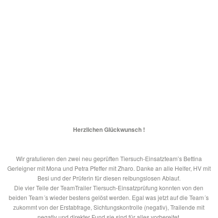
Herzlichen Glückwunsch !
Wir gratulieren den zwei neu geprüften Tiersuch-Einsatzteam’s Bettina
Gerleigner mit Mona und Petra Pfeffer mit Zharo. Danke an alle Helfer, HV mit
Besi und der Prüferin für diesen reibungslosen Ablauf.
Die vier Teile der TeamTrailer Tiersuch-Einsatzprüfung konnten von den
beiden Team´s wieder bestens gelöst werden. Egal was jetzt auf die Team´s
zukommt von der Erstabfrage, Sichtungskontrolle (negativ), Trailende mit
negativ und direkter Fund sie sind für alles vorbereitet.