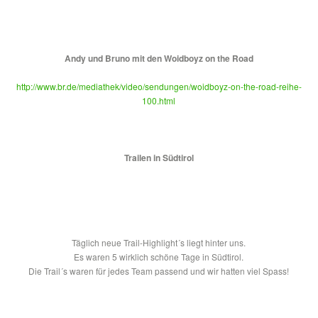
Andy und Bruno mit den Woidboyz on the Road
http://www.br.de/mediathek/video/sendungen/woidboyz-on-the-road-reihe-
100.html
Trailen in Südtirol
Täglich neue Trail-Highlight´s liegt hinter uns.
Es waren 5 wirklich schöne Tage in Südtirol.
Die Trail´s waren für jedes Team passend und wir hatten viel Spass!