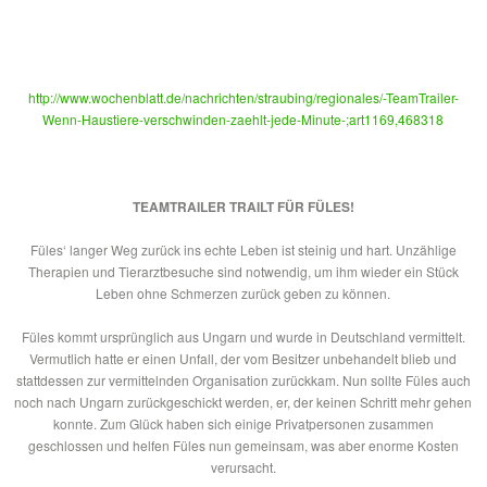
http://www.wochenblatt.de/nachrichten/straubing/regionales/-TeamTrailer-
Wenn-Haustiere-verschwinden-zaehlt-jede-Minute-;art1169,468318
TEAMTRAILER TRAILT FÜR FÜLES!
Füles‘ langer Weg zurück ins echte Leben ist steinig und hart. Unzählige
Therapien und Tierarztbesuche sind notwendig, um ihm wieder ein Stück
Leben ohne Schmerzen zurück geben zu können.
Füles kommt ursprünglich aus Ungarn und wurde in Deutschland vermittelt.
Vermutlich hatte er einen Unfall, der vom Besitzer unbehandelt blieb und
stattdessen zur vermittelnden Organisation zurückkam. Nun sollte Füles auch
noch nach Ungarn zurückgeschickt werden, er, der keinen Schritt mehr gehen
konnte. Zum Glück haben sich einige Privatpersonen zusammen
geschlossen und helfen Füles nun gemeinsam, was aber enorme Kosten
verursacht.