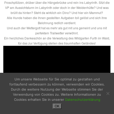
Froschpfützen, drüber über die Hängebrücke und rein ins Labyrinth. Sitzt die
VP am Aussichtsturm im Labyrinth oder doch in der Weidenhütte? Und was
brüllt da hinten? Steht da wirklich ein Dino? Und hier ein Mammut?
Alle Hunde haben die ihnen gestellten Aufgaben toll gelöst und sich ihre
Belohnung redlich verdient.
Und auch der Wettergott hat es mehr als gut mit uns gemeint und uns mit
perfektem Trailwetter verwöhnt.
Ein herzliches Dankeschön an die Verwaltung des Wildgarten Furth im Wald,
für das zur Verfügung stellen des traumhaften Geländes!
Um unsere Webseite für Sie optimal zu gestalten und
fortlaufend verbessern zu können, verwenden wir Cookies.
Durch die weitere Nutzung der Webseite stimmen Sie der
Verwendung von Cookies zu. Weitere Informationen zu
Cookies erhalten Sie in unserer
Datenschutzerklärung
OK