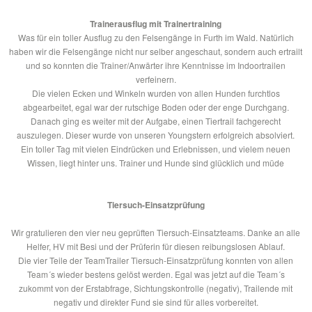
Trainerausflug mit Trainertraining
Was für ein toller Ausflug zu den Felsengänge in Furth im Wald. Natürlich
haben wir die Felsengänge nicht nur selber angeschaut, sondern auch ertrailt
und so konnten die Trainer/Anwärter ihre Kenntnisse im Indoortrailen
verfeinern.
Die vielen Ecken und Winkeln wurden von allen Hunden furchtlos
abgearbeitet, egal war der rutschige Boden oder der enge Durchgang.
Danach ging es weiter mit der Aufgabe, einen Tiertrail fachgerecht
auszulegen. Dieser wurde von unseren Youngstern erfolgreich absolviert.
Ein toller Tag mit vielen Eindrücken und Erlebnissen, und vielem neuen
Wissen, liegt hinter uns. Trainer und Hunde sind glücklich und müde
Tiersuch-Einsatzprüfung
Wir gratulieren den vier neu geprüften Tiersuch-Einsatzteams. Danke an alle
Helfer, HV mit Besi und der Prüferin für diesen reibungslosen Ablauf.
Die vier Teile der TeamTrailer Tiersuch-Einsatzprüfung konnten von allen
Team´s wieder bestens gelöst werden. Egal was jetzt auf die Team´s
zukommt von der Erstabfrage, Sichtungskontrolle (negativ), Trailende mit
negativ und direkter Fund sie sind für alles vorbereitet.