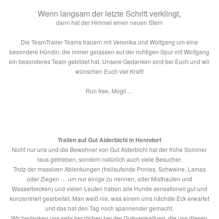
Wenn langsam der letzte Schritt verklingt,
dann hat der Himmel einen neuen Stern
Die TeamTrailer Teams trauern mit Veronika und Wolfgang um eine
besondere Hündin, die immer gelassen auf der richtigen Spur mit Wolfgang
ein besonderes Team gebildet hat. Unsere Gedanken sind bei Euch und wir
wünschen Euch viel Kraft!
Run free, Mogli …
Trailen auf Gut Aiderbichl in Henndorf
Nicht nur uns und die Bewohner von Gut Aiderbichl hat der frühe Sommer
raus getrieben, sondern natürlich auch viele Besucher.
Trotz der massiven Ablenkungen (freilaufende Ponies, Schweine, Lamas
oder Ziegen … um nur einige zu nennen, oder Misthaufen und
Wasserbecken) und vielen Leuten haben alle Hunde sensationell gut und
konzentriert gearbeitet. Man weiß nie, was einem ums nächste Eck erwartet
und das hat den Tag noch spannender gemacht.
Wir bedanken uns sehr herzlichen bei der Gutsverwaltung, die uns diesen