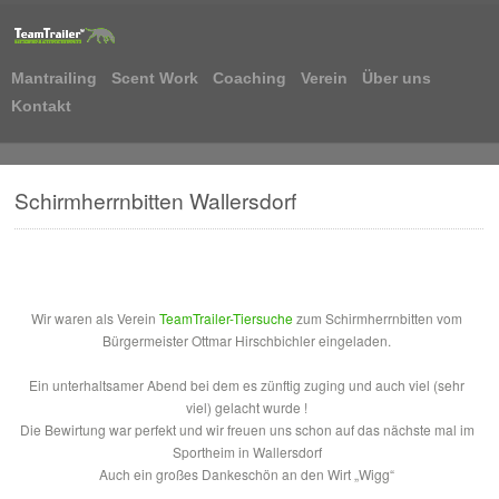
Mantrailing
Scent Work
Coaching
Verein
Über uns
Kontakt
Schirmherrnbitten Wallersdorf
Wir waren als Verein
TeamTrailer-Tiersuche
zum Schirmherrnbitten vom
Bürgermeister Ottmar Hirschbichler eingeladen.
Ein unterhaltsamer Abend bei dem es zünftig zuging und auch viel (sehr
viel) gelacht wurde !
Die Bewirtung war perfekt und wir freuen uns schon auf das nächste mal im
Sportheim in Wallersdorf
Auch ein großes Dankeschön an den Wirt „Wigg“