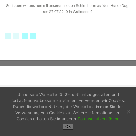
So freuen wir uns nun mit unserem neuen Schirmherrn auf den HundsDog
am 27.07.2019 in Wallersdorf
Impressum
Um unsere Webseite für Sie optimal zu gestalten und
Datenschutzerklärung
fortlaufend verbessern zu können, verwenden wir Cookies.
Durch die weitere Nutzung der Webseite stimmen Sie der
Verwendung von Cookies zu. Weitere Informationen zu
Cookies erhalten Sie in unserer
Datenschutzerklärung
OK