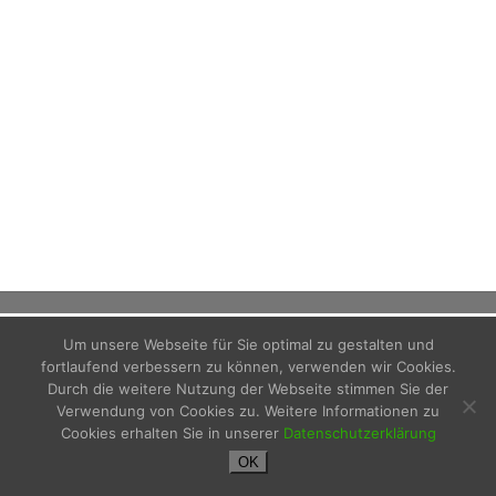
Um unsere Webseite für Sie optimal zu gestalten und
fortlaufend verbessern zu können, verwenden wir Cookies.
Durch die weitere Nutzung der Webseite stimmen Sie der
Verwendung von Cookies zu. Weitere Informationen zu
Impressum
Cookies erhalten Sie in unserer
Datenschutzerklärung
Datenschutzerklärung
OK