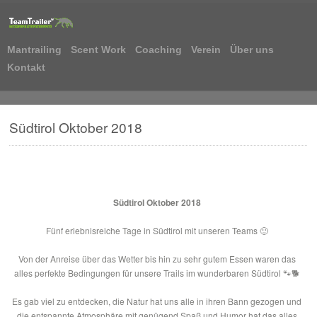
Mantrailing
Scent Work
Coaching
Verein
Über uns
Kontakt
Südtirol Oktober 2018
Südtirol Oktober 2018
Fünf erlebnisreiche Tage in Südtirol mit unseren Teams
🙂
Von der Anreise über das Wetter bis hin zu sehr gutem Essen waren das
alles perfekte Bedingungen für unsere Trails im wunderbaren Südtirol
🐾
🐕
Es gab viel zu entdecken, die Natur hat uns alle in ihren Bann gezogen und
die entspannte Atmosphäre mit genügend Spaß und Humor hat das alles