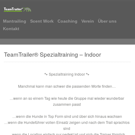
Mantrailing
Scent Work
Coaching
Verein
Über uns
Kontakt
TeamTrailer® Spezialtraining – Indoor
🐾
Spezialtraining Indoor
🐾
Manchmal kann man schwer die passenden Worte finden…
…wenn an so einem Tag wie heute die Gruppe mal wieder wunderbar
zusammen passt
…wenn die Hunde in Top Form sind und über sich hinaus wachsen
…wenn die Hundeführer vollen Einsatz zeigen und nach dem Trail sprachlos
sind
…wenn die Location einfach nur perfekt ist und sich die Trainer förmlich