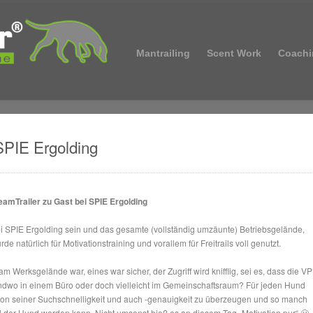
Mantrailing
Scent Work
Coachi
SPIE Ergolding
eamTrailer zu Gast bei SPIE Ergolding
bei SPIE Ergolding sein und das gesamte (vollständig umzäunte) Betriebsgelände,
e natürlich für Motivationstraining und vorallem für Freitrails voll genutzt.
 Werksgelände war, eines war sicher, der Zugriff wird knifflig, sei es, dass die VP
ndwo in einem Büro oder doch vielleicht im Gemeinschaftsraum? Für jeden Hund
r von seiner Suchschnelligkeit und auch -genauigkeit zu überzeugen und so manch
ell der Hund werden kann. Nicht umsonst hieß es an diesem Tag „Motivation pur“ 🙂