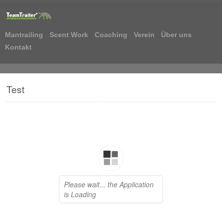
Mantrailing
Scent Work
Coaching
Verein
Über uns
Kontakt
Test