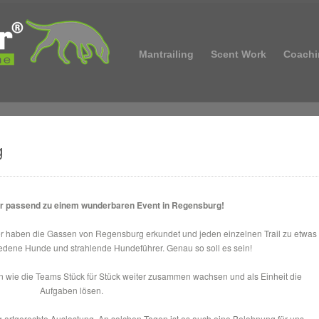
Mantrailing
Scent Work
Coachi
g
 passend zu einem wunderbaren Event in Regensburg!
r haben die Gassen von Regensburg erkundet und jeden einzelnen Trail zu etwas
dene Hunde und strahlende Hundeführer. Genau so soll es sein!
 wie die Teams Stück für Stück weiter zusammen wachsen und als Einheit die
Aufgaben lösen.
 artgerechte Auslastung. An solchen Tagen ist es auch eine Belohnung für uns –