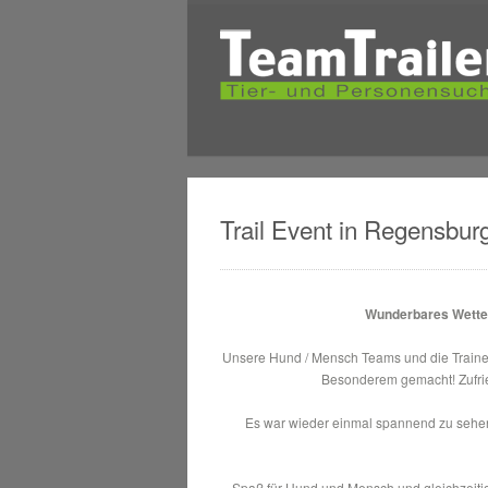
Trail Event in Regensbur
Wunderbares Wetter
Unsere Hund / Mensch Teams und die Traine
Besonderem gemacht! Zufrie
Es war wieder einmal spannend zu sehen
Spaß für Hund und Mensch und gleichzeitig