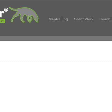
Mantrailing
Scent Work
Coachi