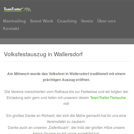
Mantrailing
Scent Work
Coaching
Verein
Über uns
Kontakt
Volksfestauszug in Wallersdorf
Am Mittwoch wurde das Volksfest in Wallersdorf traditionell mit einem
prächtigen Auszug eröffnet.
Die Vereine marschierten vom Rathaus bis zur Festwiese und wir folgten der
Einladung sehr gern und liefen mit unserem Verein
TeamTrailer-Tiersuche
mit!
Ein großes Danke an Richard, der sich die Mühe gemacht hat für uns eine
Vereinstafel zu zaubern.
Danke auch an unseren „Daferlbuam“, der trotz der großen Hitze unsere
kleine Gruppe so toll vorne angeführt hat.