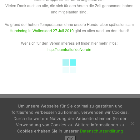
Vielen Dank auch an alle, die sich für den Verein die Zeit genommen haben
und mitgelaufen sind.
Aufgrund der hohen Temperaturen ohne unsere Hunde, aber spätestens am
Hundsdog in Wallersdorf 27.Juli 2019
gibt es alles rund um den Hund!
Wer sich für den Verein interessiert findet hier mehr Infos:
http://teamtrailer.de/verein
Um unsere Webseite für Sie optimal zu gestalten und
fortlaufend verbessern zu können, verwenden wir Cookies.
Durch die weitere Nutzung der Webseite stimmen Sie der
Verwendung von Cookies zu. Weitere Informationen zu
Impressum
Cookies erhalten Sie in unserer
Datenschutzerklärung
Datenschutzerklärung
OK