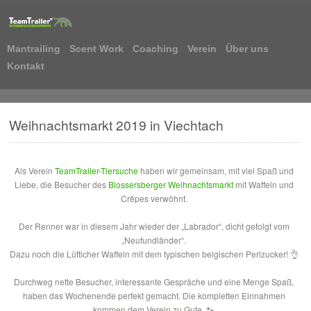
Mantrailing
Scent Work
Coaching
Verein
Über uns
Kontakt
Weihnachtsmarkt 2019 in Viechtach
Als Verein
TeamTrailer-Tiersuche
haben wir gemeinsam, mit viel Spaß und
Liebe, die Besucher des
Blossersberger Weihnachtsmarkt
mit Waffeln und
Crêpes verwöhnt.
Der Renner war in diesem Jahr wieder der „Labrador“, dicht gefolgt vom
„Neufundländer“.
Dazu noch die Lütticher Waffeln mit dem typischen belgischen Perlzucker!
👌
Durchweg nette Besucher, interessante Gespräche und eine Menge Spaß,
haben das Wochenende perfekt gemacht. Die kompletten Einnahmen
kommen dem Verein zu Gute.
🐾