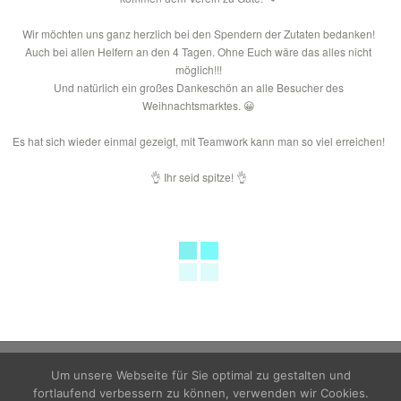
Wir möchten uns ganz herzlich bei den Spendern der Zutaten bedanken!
Auch bei allen Helfern an den 4 Tagen. Ohne Euch wäre das alles nicht
möglich!!!
Und natürlich ein großes Dankeschön an alle Besucher des
Weihnachtsmarktes.
😀
Es hat sich wieder einmal gezeigt, mit Teamwork kann man so viel erreichen!
👌
Ihr seid spitze!
👌
Um unsere Webseite für Sie optimal zu gestalten und
fortlaufend verbessern zu können, verwenden wir Cookies.